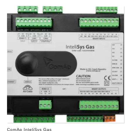
ComAp InteliSys Gas