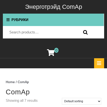
Перейти
Энерготрэйд ComAp
к
содержимому
Перейти
РУБРИКИ
к
содержимому
Search for:
0
корзина
К
О
Home
/ ComAp
ComAp
Showing all 7 results