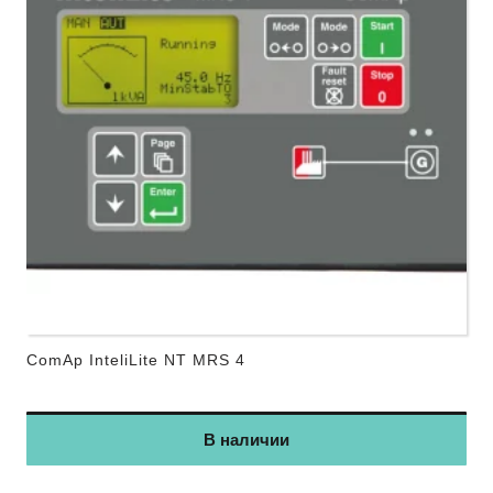
ComAp InteliLite NT MRS 4
В наличии