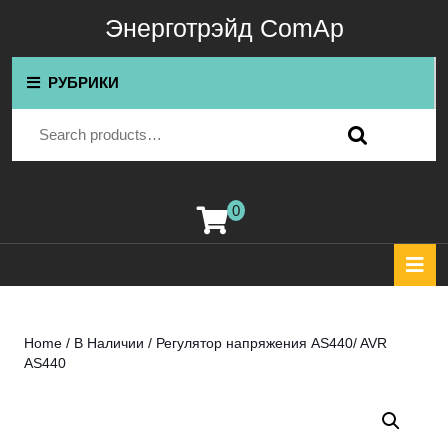
Перейти
Энерготрэйд ComAp
к
содержимому
Перейти
РУБРИКИ
к
содержимому
Search for:
0
корзина
К
О
Home
/
В Наличии
/ Регулятор напряжения AS440/ AVR
AS440