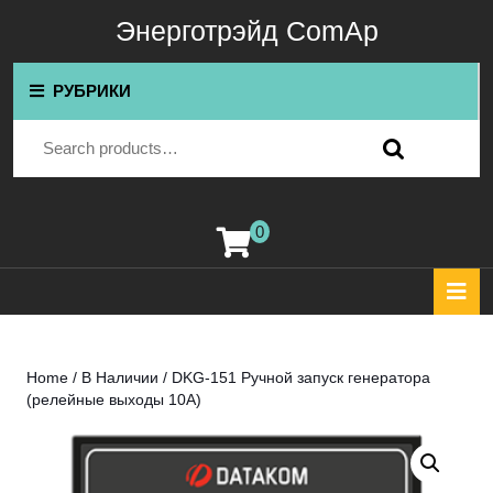
Перейти
Энерготрэйд ComAp
к
содержимому
Перейти
РУБРИКИ
к
содержимому
Search for:
0
корзина
К
О
Home
/
В Наличии
/ DKG-151 Ручной запуск генератора
(релейные выходы 10А)